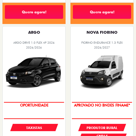
Quero agora!
Quero agora!
ARGO
NOVA FIORINO
ARGO DRIVE 1.0 FLEX 4P 2026
FIORINO ENDURANCE 1.3 FLEX
2026/2026
2026/2027
OPORTUNIDADE
APROVADO NO BNDES FINAME*
TAXISTAS
PRODUTOR RURAL
CNPJ E