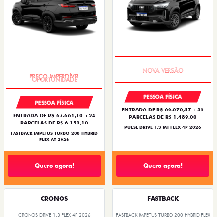
PREÇO IMPERDÍVEL
PREÇO IMPERDÍVEL
PESSOA FÍSICA
PESSOA FÍSICA
ENTRADA DE R$ 60.070,57 +36
ENTRADA DE R$ 67.661,10 +24
PARCELAS DE R$ 1.489,00
PARCELAS DE R$ 6.152,10
PULSE DRIVE 1.3 MT FLEX 4P 2026
FASTBACK IMPETUS TURBO 200 HYBRID
FLEX AT 2026
Quero agora!
Quero agora!
CRONOS
FASTBACK
CRONOS DRIVE 1.3 FLEX 4P 2026
FASTBACK IMPETUS TURBO 200 HYBRID FLEX