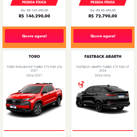
PESSOA FÍSICA
PESSOA FÍSICA
De: R$ 162.490,00
De: R$ 85.490,00
R$ 146.290,00
R$ 72.790,00
Quero agora!
Quero agora!
TORO
FASTBACK ABARTH
TORO ENDURANCE TURBO 270 FLEX AT6
FASTBACK ABARTH TURBO 270 FLEX AT
2027
2026
2026/2027
2026/2026
COM USADO NA TROCA
SAIA DE FIAT 0KM