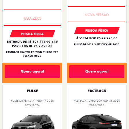
PREÇO IMPERDÍVEL
PREÇO IMPERDÍVEL
PESSOA FÍSICA
PESSOA FÍSICA
À VISTA POR R$ 99.990,00
ENTRADA DE R$ 107.443,00 +18
PULSE DRIVE 1.3 MT FLEX 4P 2026
PARCELAS DE R$ 2.820,83
FASTBACK LIMITED EDITION TURBO 270
FLEX AT 2026
Quero agora!
Quero agora!
PULSE
FASTBACK
PULSE DRIVE 1.3 AT FLEX 4P 2026
FASTBACK TURBO 200 FLEX AT 2026
2026/2026
2026/2026