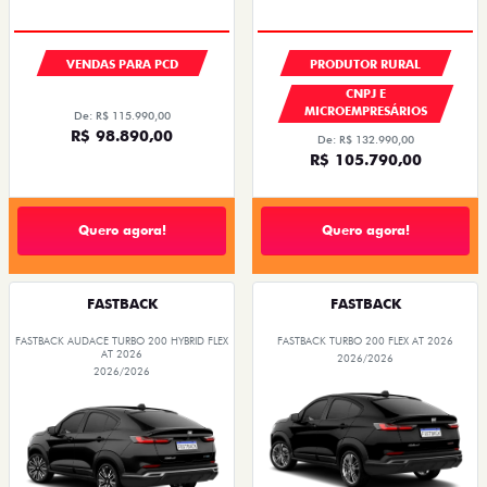
VENDAS PARA PCD
PRODUTOR RURAL
CNPJ E
MICROEMPRESÁRIOS
De: R$ 115.990,00
R$ 98.890,00
De: R$ 132.990,00
R$ 105.790,00
Quero agora!
Quero agora!
FASTBACK
FASTBACK
FASTBACK AUDACE TURBO 200 HYBRID FLEX
FASTBACK TURBO 200 FLEX AT 2026
AT 2026
2026/2026
2026/2026