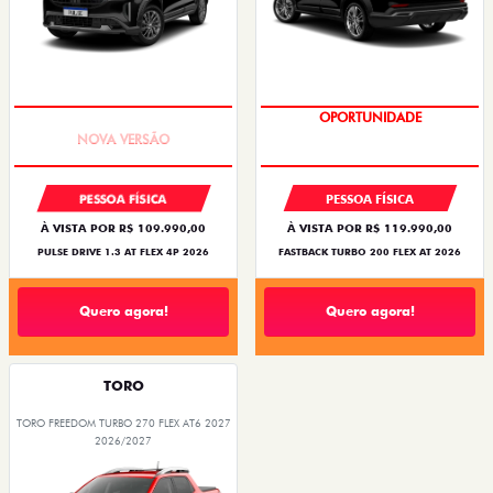
PREÇO IMPERDÍVEL
OPORTUNIDADE
PESSOA FÍSICA
PESSOA FÍSICA
À VISTA POR R$ 109.990,00
À VISTA POR R$ 119.990,00
PULSE DRIVE 1.3 AT FLEX 4P 2026
FASTBACK TURBO 200 FLEX AT 2026
Quero agora!
Quero agora!
TORO
TORO FREEDOM TURBO 270 FLEX AT6 2027
2026/2027