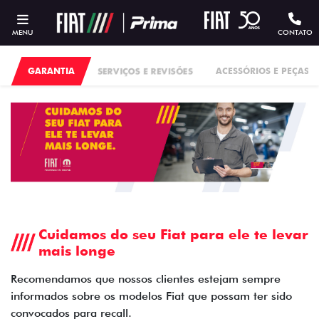
MENU
CONTATO
GARANTIA
SERVIÇOS E REVISÕES
ACESSÓRIOS E PEÇAS
Cuidamos do seu Fiat para ele te levar
mais longe
Recomendamos que nossos clientes estejam sempre
informados sobre os modelos Fiat que possam ter sido
convocados para recall.