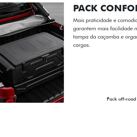
PACK OFF-R
Prepare sua picape para q
engate de reboque para at
lamas e overbumper, ofer
proteção extra para a carr
para enfrentar qualquer te
Próximo
Previous
Next
Pack tecnolog