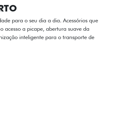
OAD
ualquer desafio. O Pack off-road combina
é 3,5 toneladas, alargadores de para-
ecendo mais capacidade de reboque,
oceria e um visual ainda mais imponente
rreno com confiança.
ia