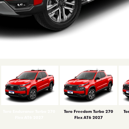
erior
Toro Endurance Turbo 270
Toro Freedom Turbo 270
To
Flex AT6 2027
Flex AT6 2027