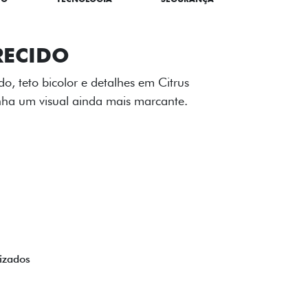
TILIZADOS
apô e nas laterais reforçam a identidade
á de comemorativa.