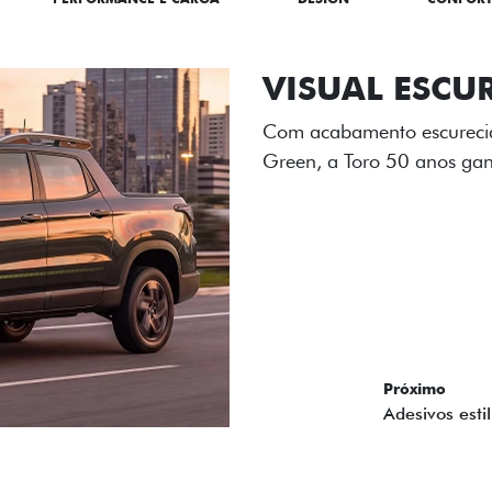
ADESIVOS ES
Os adesivos aplicados no c
única dessa edição para l
Próximo
Previous
Next