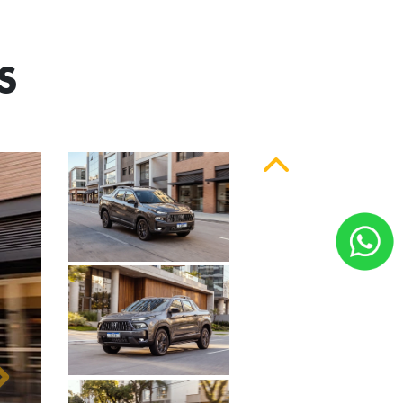
 série
S
Anterior