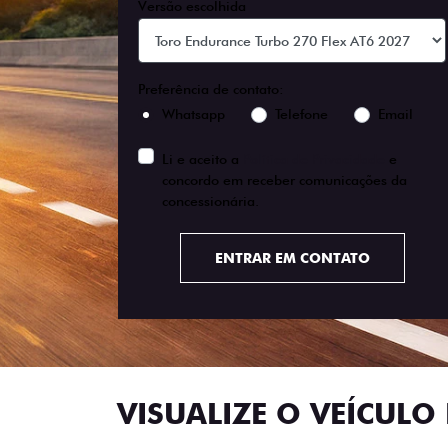
Versão escolhida
Preferência de contato:
Whatsapp
Telefone
Email
Li e aceito a
Política de Privacidade
e
concordo em receber comunicações da
concessionária.
ENTRAR EM CONTATO
VISUALIZE O VEÍCULO 