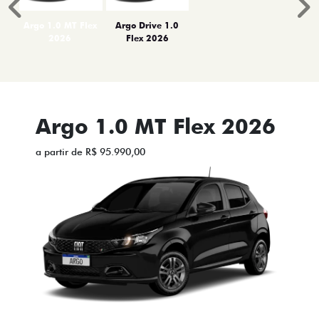
Anterior
P
Argo 1.0 MT Flex
Argo Drive 1.0
2026
Flex 2026
Argo 1.0 MT Flex 2026
a partir de R$ 95.990,00