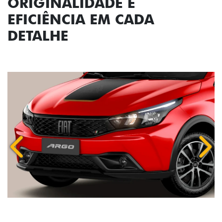
ORIGINALIDADE E
EFICIÊNCIA EM CADA
DETALHE
Anterior
Próx