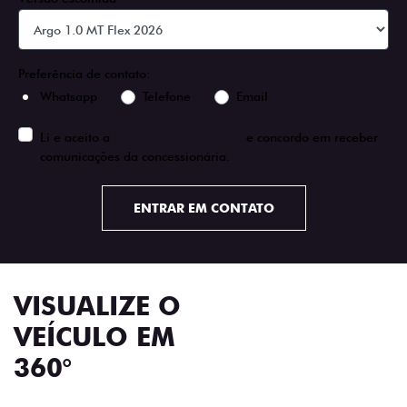
Preferência de contato:
Whatsapp
Telefone
Email
Li e aceito a
Política de Privacidade
e concordo em receber
comunicações da concessionária.
ENTRAR EM CONTATO
VISUALIZE O
VEÍCULO EM
360°