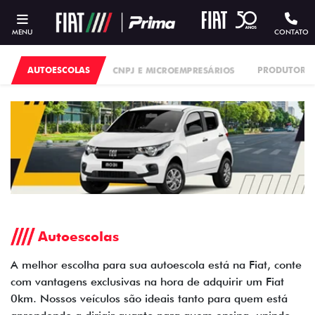
MENU
CONTATO
AUTOESCOLAS
CNPJ E MICROEMPRESÁRIOS
PRODUTORES
Autoescolas
A melhor escolha para sua autoescola está na Fiat, conte
com vantagens exclusivas na hora de adquirir um Fiat
0km. Nossos veículos são ideais tanto para quem está