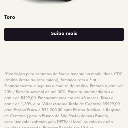
Toro
Saiba mais
*Condições para contratos de financiamento na modalidade CDC
(crédito direto ao consumidor), firmados com a Fiat
Financiamentos e sujeitas a análise de crédito. Entrada a partir de
20% / Parcela sazonal de até 30%. Parcelas intermediários a
partir de R$99,00. Financiamentos em até 48 meses. Taxas à
partir de 1,35% a.m. Valor Máximo Tarifa de Cadastro R$999,00
para Pessoa Física e R$2.200,00 para Pessoa Jurídica, e Registro
de Contrato ( para o Estado de São Paulo) demais Estados
consultar valor cobrado pelo DETRAN local, os valores estão
incluídos na parcela. Primeira Parcela em 30 dias.