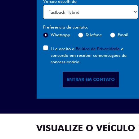
Versão escolhida
Preferência de contato:
Whatsapp
Telefone
Email
Li e aceito a
Política de Privacidade
e
concordo em receber comunicações da
concessionária.
ENTRAR EM CONTATO
VISUALIZE O VEÍCULO 