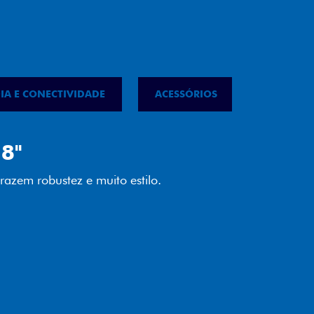
IA E CONECTIVIDADE
ACESSÓRIOS
IPVA
LED
almente em LED garante melhor
ilidade e mais economia para você.