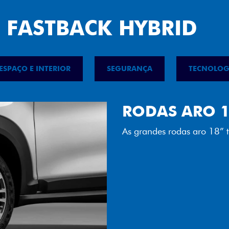
 FASTBACK HYBRID
ESPAÇO E INTERIOR
SEGURANÇA
TECNOLOG
FAROL FULL 
Tecnologia dos faróis tot
luminosidade, maior durab