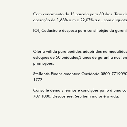
Com vencimento da 1ª parcela para 30 dias. Taxa de
operação de 1,68% a.m e 22,07% a.a., com alíquota
IOF, Cadastro e despesa para constituição da garanti
Oferta válida para pedidos adquiridos na modalida
estoques de 50 unidades,3 anos de garantia nos ter
promoções.
Stellantis Financiamentos: Ouvidoria 0800-7719090,
1772.
Consulte demais termos e condições junto à uma con
707 1000. Desacelere. Seu bem maior é a vida.