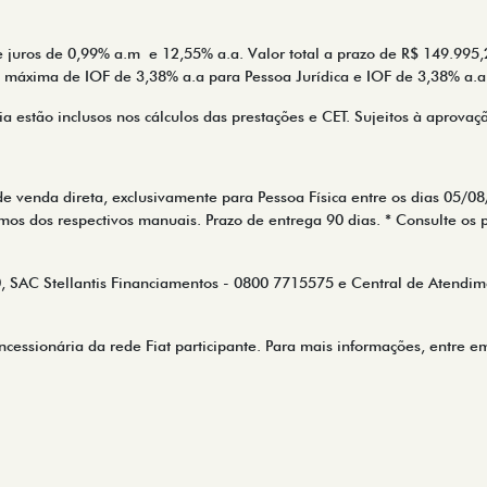
 juros de 0,99% a.m e 12,55% a.a. Valor total a prazo de R$ 149.995,
 máxima de IOF de 3,38% a.a para Pessoa Jurídica e IOF de 3,38% a.a 
a estão inclusos nos cálculos das prestações e CET. Sujeitos à aprovaç
de venda direta, exclusivamente para Pessoa Física entre os dias 05
mos dos respectivos manuais. Prazo de entrega 90 dias. * Consulte os 
 SAC Stellantis Financiamentos - 0800 7715575 e Central de Atendime
cessionária da rede Fiat participante. Para mais informações, entre e