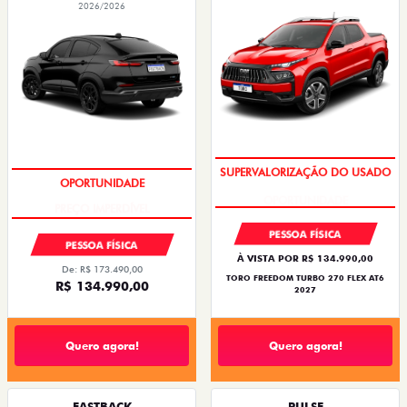
2026/2026
OPORTUNIDADE
PREÇO IMPERDÍVEL
PESSOA FÍSICA
PESSOA FÍSICA
À VISTA POR R$ 134.990,00
De: R$ 173.490,00
TORO FREEDOM TURBO 270 FLEX AT6
R$ 134.990,00
2027
Quero agora!
Quero agora!
FASTBACK
PULSE