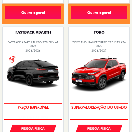
Quero agora!
Quero agora!
FASTBACK ABARTH
TORO
FASTBACK ABARTH TURBO 270 FLEX AT
TORO ENDURANCE TURBO 270 FLEX AT6
2026
2027
2026/2026
2026/2027
SAIA DE FIAT 0KM
COM USADO NA TROCA
PESSOA FÍSICA
PESSOA FÍSICA