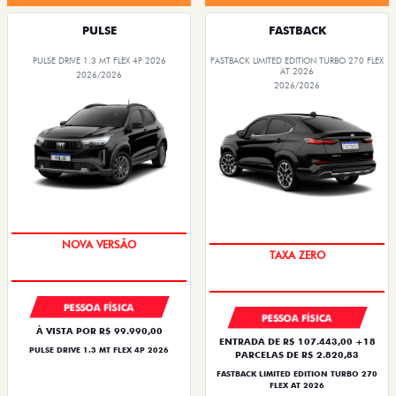
PULSE
FASTBACK
PULSE DRIVE 1.3 MT FLEX 4P 2026
FASTBACK LIMITED EDITION TURBO 270 FLEX
AT 2026
2026/2026
2026/2026
PREÇO IMPERDÍVEL
PREÇO IMPERDÍVEL
PESSOA FÍSICA
PESSOA FÍSICA
À VISTA POR R$ 99.990,00
ENTRADA DE R$ 107.443,00 +18
PULSE DRIVE 1.3 MT FLEX 4P 2026
PARCELAS DE R$ 2.820,83
FASTBACK LIMITED EDITION TURBO 270
FLEX AT 2026