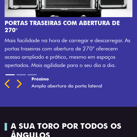
A
M
PORTAS TRASEIRAS COM ABERTURA DE
a
270°
a
Mais facilidade na hora de carregar e descarregar. As
t
portas traseiras com abertura de 270° oferecem
acesso ampliado e prático, mesmo em espaços
apertados. Mais agilidade para o seu dia a dia.
Previous
Next
A SUA TORO POR TODOS OS
ÂNGULOS