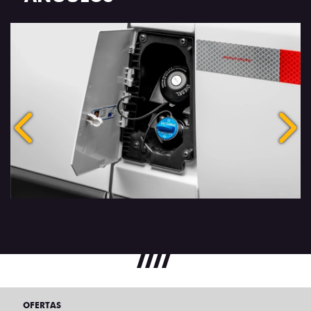
Anterior
Próx
OFERTAS