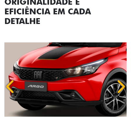
ORIGINALIDADE E
EFICIÊNCIA EM CADA
DETALHE
Anterior
Próx