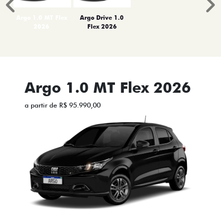
Anterior
P
Argo 1.0 MT Flex
Argo Drive 1.0
2026
Flex 2026
Argo 1.0 MT Flex 2026
a partir de R$ 95.990,00