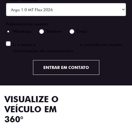
Preferência de contato:
Whatsapp
Telefone
Email
Li e aceito a
Política de Privacidade
e concordo em receber
comunicações da concessionária.
ENTRAR EM CONTATO
VISUALIZE O
VEÍCULO EM
360°