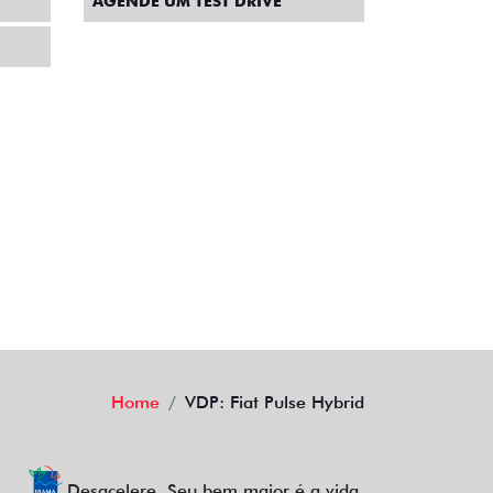
AGENDE UM TEST DRIVE
Home
VDP: Fiat Pulse Hybrid
Desacelere. Seu bem maior é a vida.