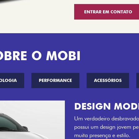
ENTRAR EM CONTATO
OBRE O MOBI
OLOGIA
PERFORMANCE
ACESSÓRIOS
CINCO OPÇÕE
O Fiat Mobi tem sempre um
entre o Preto Vulcano, Ver
Bari e Cinza Silverstone.