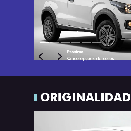
Próximo
Previous
Next
Rodas de liga leve
ORIGINALIDADE