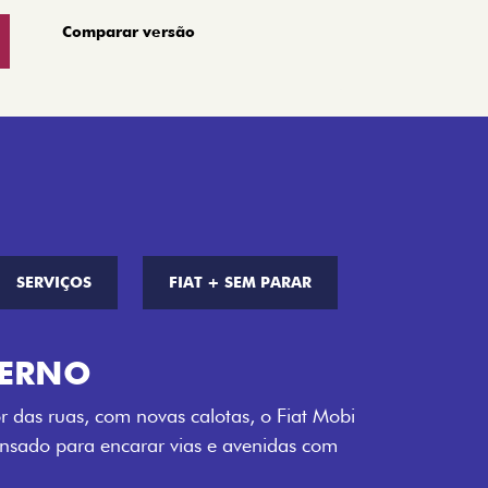
Comparar versão
SERVIÇOS
FIAT + SEM PARAR
S DE CORES
a opção de cor que é a sua cara. Escolha
melho Montecarlo, Branco Banchisa, Prata