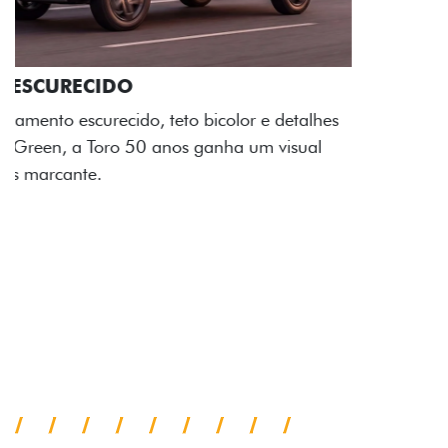
ADESIVOS ESTILIZADOS
Os adesivos aplicados no capô e nas laterais
reforçam a identidade única dessa edição para lá de
comemorativa.
Próximo
Previous
Next
Tecnologia de série
A SUA TORO POR TODOS OS
ÂNGULOS