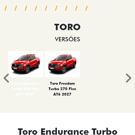
TORO
VERSÕES
Anterior
P
Toro Endurance
Toro Freedom
Turbo 270 Flex
Turbo 270 Flex
AT6 2027
AT6 2027
Toro Endurance Turbo