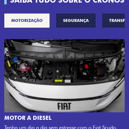
SAIBA TUDO SOBRE O CRONOS
MOTORIZAÇÃO
SEGURANÇA
TRANSF
MOTOR A DIESEL
Tenha um dia a dia sem estresse com o Fiat Scudo.