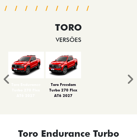
TORO
VERSÕES
Anterior
P
Toro Endurance
Toro Freedom
Turbo 270 Flex
Turbo 270 Flex
AT6 2027
AT6 2027
Toro Endurance Turbo