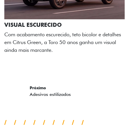
ADESIVOS ESTILIZADOS
Os adesivos aplicados no capô e nas laterais
reforçam a identidade única dessa edição para lá de
comemorativa.
Próximo
Previous
Next
Tecnologia de série
A SUA TORO POR TODOS OS
ÂNGULOS