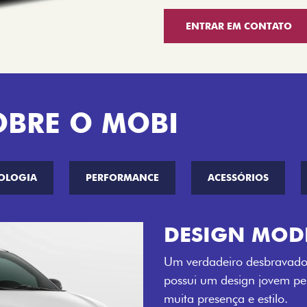
ENTRAR EM CONTATO
OBRE O MOBI
OLOGIA
PERFORMANCE
ACESSÓRIOS
CINCO OPÇÕE
O Fiat Mobi tem sempre um
entre o Preto Vulcano, Ver
Bari e Cinza Silverstone.