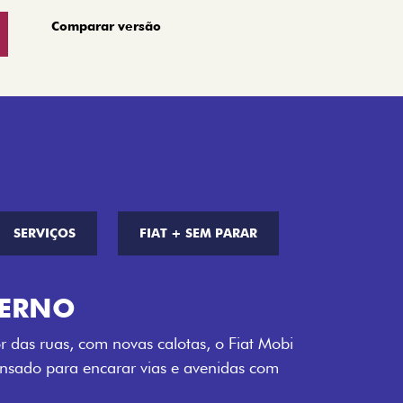
Comparar versão
SERVIÇOS
FIAT + SEM PARAR
S DE CORES
a opção de cor que é a sua cara. Escolha
melho Montecarlo, Branco Banchisa, Prata