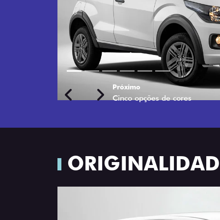
Próximo
Previous
Next
Rodas de liga leve
ORIGINALIDADE