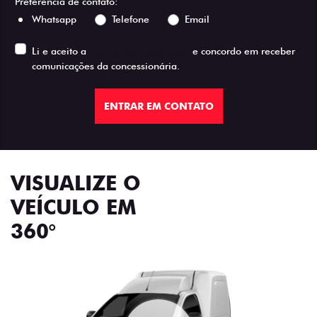
Preferência de contato:
Whatsapp
Telefone
Email
Li e aceito a
Política de Privacidade
e concordo em receber
comunicações da concessionária.
ENTRAR EM CONTATO
VISUALIZE O
VEÍCULO EM
360°