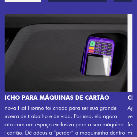
CHAVE COM TELECOMANDO
nde
Agora, a chave da sua nova Fiorino pode abrir o
gora
veículo também à distância, e não mais somente p
áquina
fechadura. São detalhes como esse que trazem ai
 dentro
mais fluidez para o seu dia de trabalho.