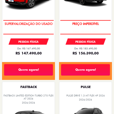
COM USADO NA TROCA
SAIA DE FIAT 0KM
PESSOA FÍSICA
PESSOA FÍSICA
De: R$ 167.490,00
De: R$ 183.490,00
R$ 147.490,00
R$ 156.390,00
Quero agora!
Quero agora!
FASTBACK
PULSE
FASTBACK LIMITED EDITION TURBO 270 FLEX
PULSE DRIVE 1.3 MT FLEX 4P 2026
AT 2026
2026/2026
2026/2026