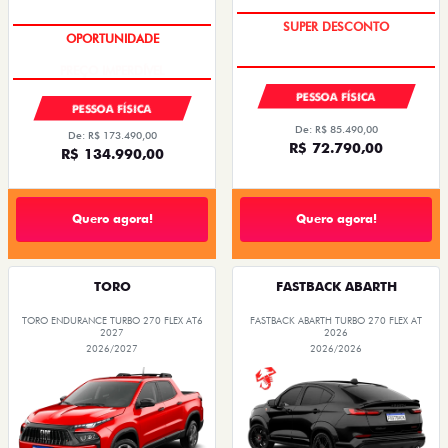
TAXA ZERO
PREÇO IMPERDÍVEL
PESSOA FÍSICA
PESSOA FÍSICA
De: R$ 85.490,00
De: R$ 173.490,00
R$ 72.790,00
R$ 134.990,00
Quero agora!
Quero agora!
TORO
FASTBACK ABARTH
TORO ENDURANCE TURBO 270 FLEX AT6
FASTBACK ABARTH TURBO 270 FLEX AT
2027
2026
2026/2027
2026/2026