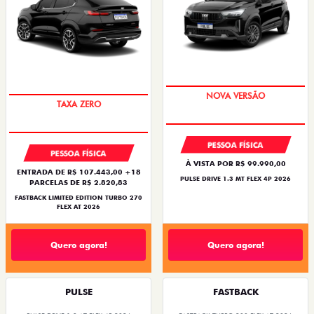
PREÇO IMPERDÍVEL
PREÇO IMPERDÍVEL
PESSOA FÍSICA
PESSOA FÍSICA
À VISTA POR R$ 99.990,00
ENTRADA DE R$ 107.443,00 +18
PULSE DRIVE 1.3 MT FLEX 4P 2026
PARCELAS DE R$ 2.820,83
FASTBACK LIMITED EDITION TURBO 270
FLEX AT 2026
Quero agora!
Quero agora!
PULSE
FASTBACK