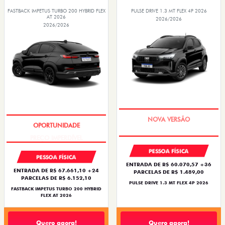
FASTBACK IMPETUS TURBO 200 HYBRID FLEX
PULSE DRIVE 1.3 MT FLEX 4P 2026
AT 2026
2026/2026
2026/2026
PREÇO IMPERDÍVEL
PREÇO IMPERDÍVEL
PESSOA FÍSICA
PESSOA FÍSICA
ENTRADA DE R$ 60.070,57 +36
ENTRADA DE R$ 67.661,10 +24
PARCELAS DE R$ 1.489,00
PARCELAS DE R$ 6.152,10
PULSE DRIVE 1.3 MT FLEX 4P 2026
FASTBACK IMPETUS TURBO 200 HYBRID
FLEX AT 2026
Quero agora!
Quero agora!