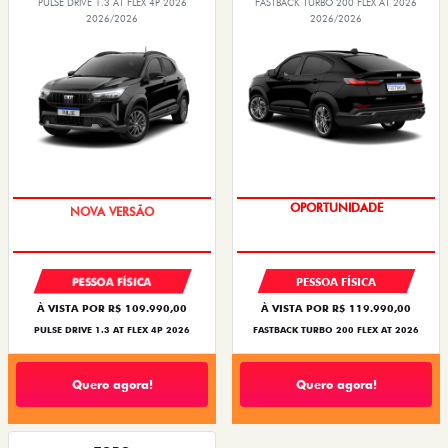
PULSE DRIVE 1.3 AT FLEX 4P 2026
FASTBACK TURBO 200 FLEX AT 2026
2026/2026
2026/2026
PREÇO IMPERDÍVEL
OPORTUNIDADE
PESSOA FÍSICA
PESSOA FÍSICA
À VISTA POR R$ 109.990,00
À VISTA POR R$ 119.990,00
PULSE DRIVE 1.3 AT FLEX 4P 2026
FASTBACK TURBO 200 FLEX AT 2026
Quero agora!
Quero agora!