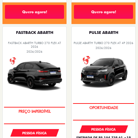
Quero agora!
Quero agora!
FASTBACK ABARTH
PULSE ABARTH
FASTBACK ABARTH TURBO 270 FLEX AT
PULSE ABARTH TURBO 270 FLEX AT 4P 2026
2026
2026/2026
2026/2026
TAXA ZERO
TAXA ZERO
PESSOA FÍSICA
PESSOA FÍSICA
ENTRADA DE R$ 104.728,61 +18