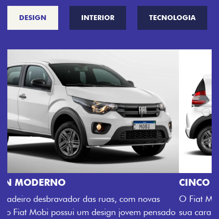
DESIGN
INTERIOR
TECNOLOGIA
CINCO OPÇÕES DE CORES
O Fiat Mobi tem sempre uma opção de cor que é a
sua cara. Escolha entre o Preto Vulcano, Vermelho