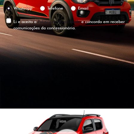
Preferência de contato:
Whatsapp
Telefone
Email
Li e aceito a
Política de Privacidade
e concordo em receber
comunicações da concessionária.
ENTRAR EM CONTATO
VISUALIZE O
VEÍCULO EM
360°