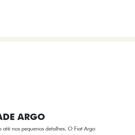
VIÇOS
FIAT + SEM PARAR
 E DESIGN INTERNO
ogo Fiat também aparecem no interior do