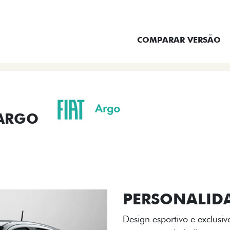
ENTRAR EM CONTATO
COMPARAR VERSÃO
 ARGO
ORMANCE
SEGURANÇA
ACESSÓRIOS
SER
ACABAMENTO
A flag italiana e o novo l