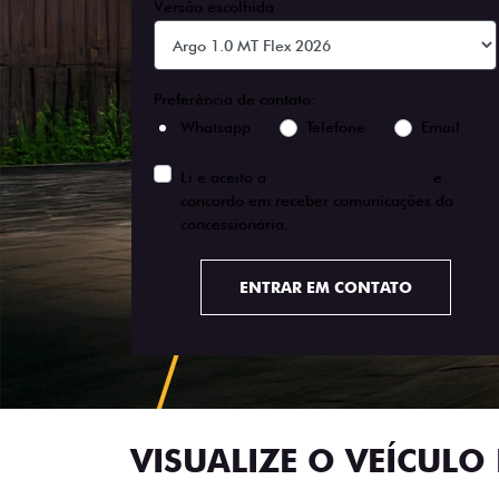
Versão escolhida
Preferência de contato:
Whatsapp
Telefone
Email
Li e aceito a
Política de Privacidade
e
concordo em receber comunicações da
concessionária.
ENTRAR EM CONTATO
VISUALIZE O VEÍCULO 