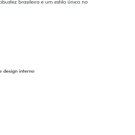
to impecável e detalhes escurecidos.
uzes