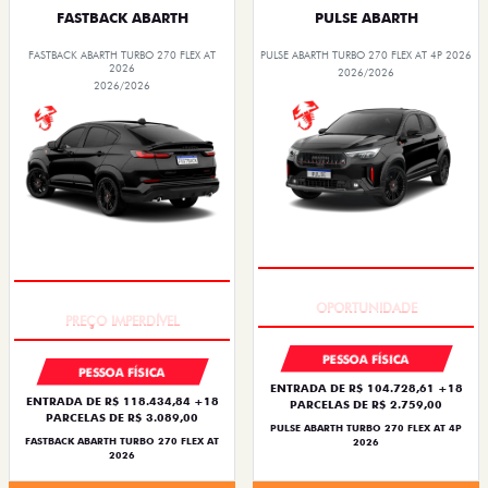
FASTBACK ABARTH
PULSE ABARTH
FASTBACK ABARTH TURBO 270 FLEX AT
PULSE ABARTH TURBO 270 FLEX AT 4P 2026
2026
2026/2026
2026/2026
TAXA ZERO
TAXA ZERO
PESSOA FÍSICA
PESSOA FÍSICA
ENTRADA DE R$ 104.728,61 +18
ENTRADA DE R$ 118.434,84 +18
PARCELAS DE R$ 2.759,00
PARCELAS DE R$ 3.089,00
PULSE ABARTH TURBO 270 FLEX AT 4P
FASTBACK ABARTH TURBO 270 FLEX AT
2026
2026