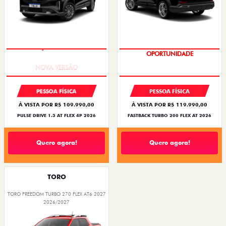
PREÇO IMPERDÍVEL
OPORTUNIDADE
PESSOA FÍSICA
PESSOA FÍSICA
À VISTA POR R$ 109.990,00
À VISTA POR R$ 119.990,00
PULSE DRIVE 1.3 AT FLEX 4P 2026
FASTBACK TURBO 200 FLEX AT 2026
Quero agora!
Quero agora!
TORO
TORO FREEDOM TURBO 270 FLEX AT6 2027
2026/2027