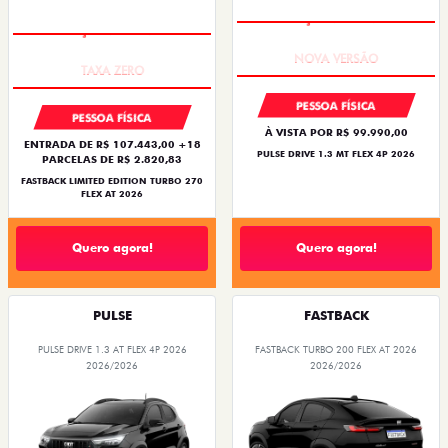
PREÇO IMPERDÍVEL
PREÇO IMPERDÍVEL
PESSOA FÍSICA
PESSOA FÍSICA
À VISTA POR R$ 99.990,00
ENTRADA DE R$ 107.443,00 +18
PULSE DRIVE 1.3 MT FLEX 4P 2026
PARCELAS DE R$ 2.820,83
FASTBACK LIMITED EDITION TURBO 270
FLEX AT 2026
Quero agora!
Quero agora!
PULSE
FASTBACK
PULSE DRIVE 1.3 AT FLEX 4P 2026
FASTBACK TURBO 200 FLEX AT 2026
2026/2026
2026/2026