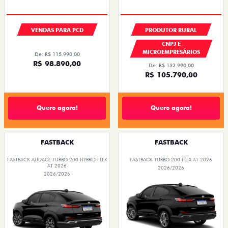
VENDAS PARA PCD
PRODUTOR RURAL
CNPJ E
MICROEMPRESÁRIOS
De: R$ 115.990,00
R$ 98.890,00
De: R$ 132.990,00
R$ 105.790,00
Quero agora!
Quero agora!
FASTBACK
FASTBACK
FASTBACK AUDACE TURBO 200 HYBRID FLEX
FASTBACK TURBO 200 FLEX AT 2026
AT 2026
2026/2026
2026/2026