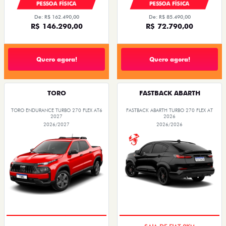
PESSOA FÍSICA
PESSOA FÍSICA
De: R$ 162.490,00
De: R$ 85.490,00
R$ 146.290,00
R$ 72.790,00
Quero agora!
Quero agora!
TORO
FASTBACK ABARTH
TORO ENDURANCE TURBO 270 FLEX AT6
FASTBACK ABARTH TURBO 270 FLEX AT
2027
2026
2026/2027
2026/2026
COM USADO NA TROCA
SAIA DE FIAT 0KM