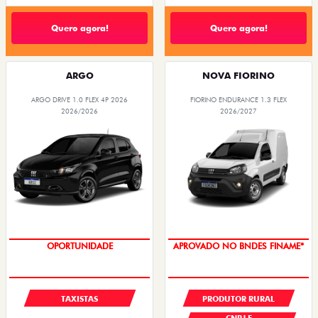
Quero agora!
Quero agora!
ARGO
NOVA FIORINO
ARGO DRIVE 1.0 FLEX 4P 2026
FIORINO ENDURANCE 1.3 FLEX
2026/2026
2026/2027
OPORTUNIDADE
APROVADO NO BNDES FINAME*
TAXISTAS
PRODUTOR RURAL
CNPJ E