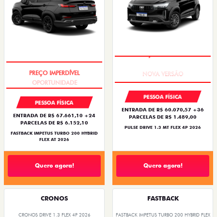
PREÇO IMPERDÍVEL
PREÇO IMPERDÍVEL
PESSOA FÍSICA
PESSOA FÍSICA
ENTRADA DE R$ 60.070,57 +36
ENTRADA DE R$ 67.661,10 +24
PARCELAS DE R$ 1.489,00
PARCELAS DE R$ 6.152,10
PULSE DRIVE 1.3 MT FLEX 4P 2026
FASTBACK IMPETUS TURBO 200 HYBRID
FLEX AT 2026
Quero agora!
Quero agora!
CRONOS
FASTBACK
CRONOS DRIVE 1.3 FLEX 4P 2026
FASTBACK IMPETUS TURBO 200 HYBRID FLEX