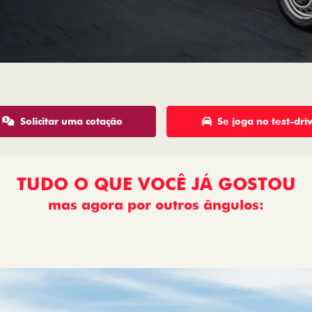
Solicitar uma cotação
Se joga no test-dri
TUDO O QUE VOCÊ JÁ GOSTOU
mas agora por outros ângulos:
: