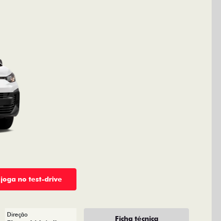
 joga no test-drive
Direção
Ficha técnica