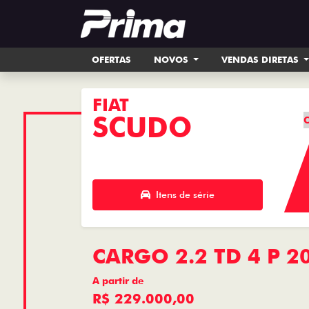
OFERTAS
NOVOS
VENDAS DIRETAS
FIAT
SCUDO
C
Itens de série
CARGO 2.2 TD 4 P 2
A partir de
R$ 229.000,00