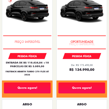
TAXA ZERO
PREÇO IMPERDÍVEL
PESSOA FÍSICA
PESSOA FÍSICA
ENTRADA DE R$ 118.434,84 +18
De: R$ 173.490,00
PARCELAS DE R$ 3.089,00
R$ 134.990,00
FASTBACK ABARTH TURBO 270 FLEX AT
2026
Quero agora!
Quero agora!
ARGO
ARGO