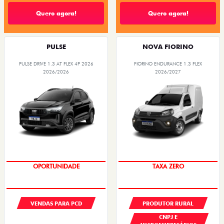
Quero agora!
Quero agora!
PULSE
NOVA FIORINO
PULSE DRIVE 1.3 AT FLEX 4P 2026
FIORINO ENDURANCE 1.3 FLEX
2026/2026
2026/2027
OPORTUNIDADE
TAXA ZERO
VENDAS PARA PCD
PRODUTOR RURAL
CNPJ E