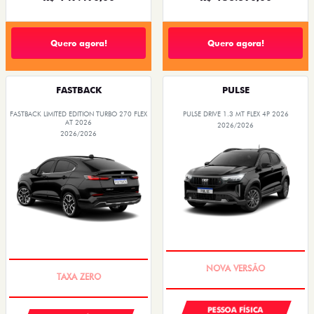
Quero agora!
Quero agora!
FASTBACK
PULSE
FASTBACK LIMITED EDITION TURBO 270 FLEX
PULSE DRIVE 1.3 MT FLEX 4P 2026
AT 2026
2026/2026
2026/2026
PREÇO IMPERDÍVEL
PREÇO IMPERDÍVEL
PESSOA FÍSICA