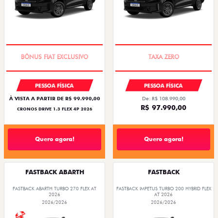
SUPER DESCONTO
COM USADO NA TROCA
PESSOA FÍSICA
PESSOA FÍSICA
À VISTA A PARTIR DE R$ 99.990,00
De: R$ 108.990,00
R$ 97.990,00
CRONOS DRIVE 1.3 FLEX 4P 2026
Quero agora!
Quero agora!
FASTBACK ABARTH
FASTBACK
FASTBACK ABARTH TURBO 270 FLEX AT
FASTBACK IMPETUS TURBO 200 HYBRID FLEX
2026
AT 2026
2026/2026
2026/2026