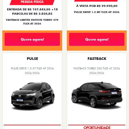
PESSOA FÍSICA
À VISTA POR R$ 99.990,00
ENTRADA DE R$ 107.443,00 +18
PULSE DRIVE 1.3 MT FLEX 4P 2026
PARCELAS DE R$ 2.820,83
FASTBACK LIMITED EDITION TURBO 270
FLEX AT 2026
Quero agora!
Quero agora!
PULSE
FASTBACK
PULSE DRIVE 1.3 AT FLEX 4P 2026
FASTBACK TURBO 200 FLEX AT 2026
2026/2026
2026/2026
PREÇO IMPERDÍVEL
OPORTUNIDADE