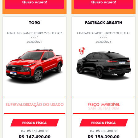
Quero agora!
Quero agora!
TORO
FASTBACK ABARTH
TORO ENDURANCE TURBO 270 FLEX AT6
FASTBACK ABARTH TURBO 270 FLEX AT
2027
2026
2026/2027
2026/2026
COM USADO NA TROCA
SAIA DE FIAT 0KM
PESSOA FÍSICA
PESSOA FÍSICA
De: R$ 167.490,00
De: R$ 183.490,00
R$ 147.490,00
R$ 156.390,00