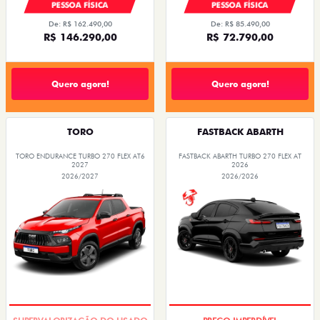
PESSOA FÍSICA
PESSOA FÍSICA
De: R$ 162.490,00
De: R$ 85.490,00
R$ 146.290,00
R$ 72.790,00
Quero agora!
Quero agora!
TORO
FASTBACK ABARTH
TORO ENDURANCE TURBO 270 FLEX AT6
FASTBACK ABARTH TURBO 270 FLEX AT
2027
2026
2026/2027
2026/2026
COM USADO NA TROCA
SAIA DE FIAT 0KM