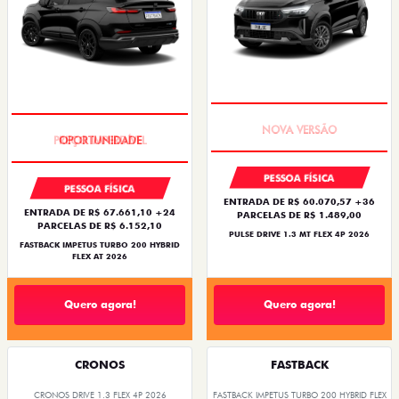
PREÇO IMPERDÍVEL
PREÇO IMPERDÍVEL
PESSOA FÍSICA
PESSOA FÍSICA
ENTRADA DE R$ 60.070,57 +36
ENTRADA DE R$ 67.661,10 +24
PARCELAS DE R$ 1.489,00
PARCELAS DE R$ 6.152,10
PULSE DRIVE 1.3 MT FLEX 4P 2026
FASTBACK IMPETUS TURBO 200 HYBRID
FLEX AT 2026
Quero agora!
Quero agora!
CRONOS
FASTBACK
CRONOS DRIVE 1.3 FLEX 4P 2026
FASTBACK IMPETUS TURBO 200 HYBRID FLEX