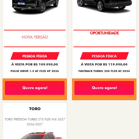
PREÇO IMPERDÍVEL
OPORTUNIDADE
PESSOA FÍSICA
PESSOA FÍSICA
À VISTA POR R$ 109.990,00
À VISTA POR R$ 119.990,00
PULSE DRIVE 1.3 AT FLEX 4P 2026
FASTBACK TURBO 200 FLEX AT 2026
Quero agora!
Quero agora!
TORO
TORO FREEDOM TURBO 270 FLEX AT6 2027
2026/2027