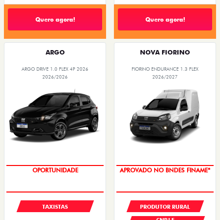
Quero agora!
Quero agora!
ARGO
NOVA FIORINO
ARGO DRIVE 1.0 FLEX 4P 2026
FIORINO ENDURANCE 1.3 FLEX
2026/2026
2026/2027
OPORTUNIDADE
APROVADO NO BNDES FINAME*
TAXISTAS
PRODUTOR RURAL
CNPJ E