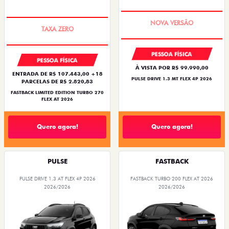
PREÇO IMPERDÍVEL
PREÇO IMPERDÍVEL
PESSOA FÍSICA
PESSOA FÍSICA
À VISTA POR R$ 99.990,00
ENTRADA DE R$ 107.443,00 +18
PULSE DRIVE 1.3 MT FLEX 4P 2026
PARCELAS DE R$ 2.820,83
FASTBACK LIMITED EDITION TURBO 270
FLEX AT 2026
Quero agora!
Quero agora!
PULSE
FASTBACK
PULSE DRIVE 1.3 AT FLEX 4P 2026
FASTBACK TURBO 200 FLEX AT 2026
2026/2026
2026/2026