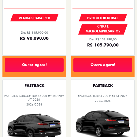
VENDAS PARA PCD
PRODUTOR RURAL
CNPJ E
MICROEMPRESÁRIOS
De: R$ 115.990,00
R$ 98.890,00
De: R$ 132.990,00
R$ 105.790,00
Quero agora!
Quero agora!
FASTBACK
FASTBACK
FASTBACK AUDACE TURBO 200 HYBRID FLEX
FASTBACK TURBO 200 FLEX AT 2026
AT 2026
2026/2026
2026/2026