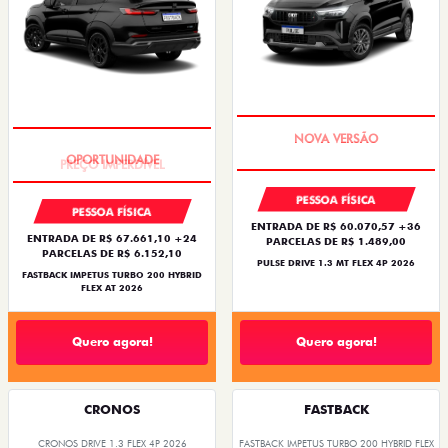
PREÇO IMPERDÍVEL
PREÇO IMPERDÍVEL
PESSOA FÍSICA
PESSOA FÍSICA
ENTRADA DE R$ 60.070,57 +36
ENTRADA DE R$ 67.661,10 +24
PARCELAS DE R$ 1.489,00
PARCELAS DE R$ 6.152,10
PULSE DRIVE 1.3 MT FLEX 4P 2026
FASTBACK IMPETUS TURBO 200 HYBRID
FLEX AT 2026
Quero agora!
Quero agora!
CRONOS
FASTBACK
CRONOS DRIVE 1.3 FLEX 4P 2026
FASTBACK IMPETUS TURBO 200 HYBRID FLEX