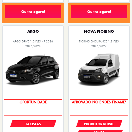
Quero agora!
Quero agora!
ARGO
NOVA FIORINO
ARGO DRIVE 1.0 FLEX 4P 2026
FIORINO ENDURANCE 1.3 FLEX
2026/2026
2026/2027
OPORTUNIDADE
APROVADO NO BNDES FINAME*
TAXISTAS
PRODUTOR RURAL
CNPJ E