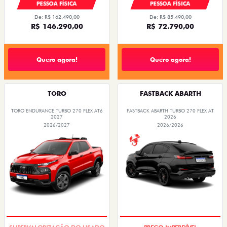
PESSOA FÍSICA
PESSOA FÍSICA
De: R$ 162.490,00
De: R$ 85.490,00
R$ 146.290,00
R$ 72.790,00
Quero agora!
Quero agora!
TORO
FASTBACK ABARTH
TORO ENDURANCE TURBO 270 FLEX AT6
FASTBACK ABARTH TURBO 270 FLEX AT
2027
2026
2026/2027
2026/2026
COM USADO NA TROCA
SAIA DE FIAT 0KM