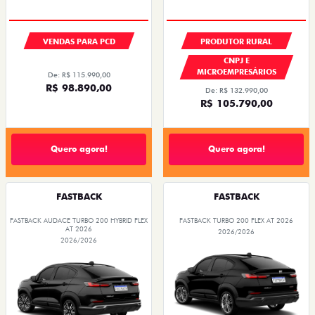
VENDAS PARA PCD
PRODUTOR RURAL
CNPJ E
MICROEMPRESÁRIOS
De: R$ 115.990,00
R$ 98.890,00
De: R$ 132.990,00
R$ 105.790,00
Quero agora!
Quero agora!
FASTBACK
FASTBACK
FASTBACK AUDACE TURBO 200 HYBRID FLEX
FASTBACK TURBO 200 FLEX AT 2026
AT 2026
2026/2026
2026/2026