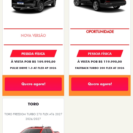
PREÇO IMPERDÍVEL
OPORTUNIDADE
PESSOA FÍSICA
PESSOA FÍSICA
À VISTA POR R$ 109.990,00
À VISTA POR R$ 119.990,00
PULSE DRIVE 1.3 AT FLEX 4P 2026
FASTBACK TURBO 200 FLEX AT 2026
Quero agora!
Quero agora!
TORO
TORO FREEDOM TURBO 270 FLEX AT6 2027
2026/2027