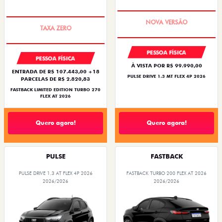
PREÇO IMPERDÍVEL
PREÇO IMPERDÍVEL
PESSOA FÍSICA
PESSOA FÍSICA
À VISTA POR R$ 99.990,00
ENTRADA DE R$ 107.443,00 +18
PULSE DRIVE 1.3 MT FLEX 4P 2026
PARCELAS DE R$ 2.820,83
FASTBACK LIMITED EDITION TURBO 270
FLEX AT 2026
Quero agora!
Quero agora!
PULSE
FASTBACK
PULSE DRIVE 1.3 AT FLEX 4P 2026
FASTBACK TURBO 200 FLEX AT 2026
2026/2026
2026/2026