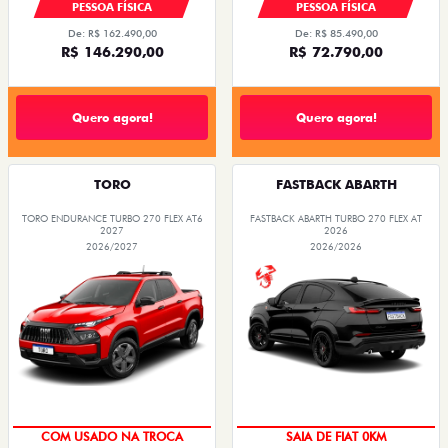
PESSOA FÍSICA
PESSOA FÍSICA
De: R$ 162.490,00
De: R$ 85.490,00
R$ 146.290,00
R$ 72.790,00
Quero agora!
Quero agora!
TORO
FASTBACK ABARTH
TORO ENDURANCE TURBO 270 FLEX AT6
FASTBACK ABARTH TURBO 270 FLEX AT
2027
2026
2026/2027
2026/2026
COM USADO NA TROCA
SAIA DE FIAT 0KM