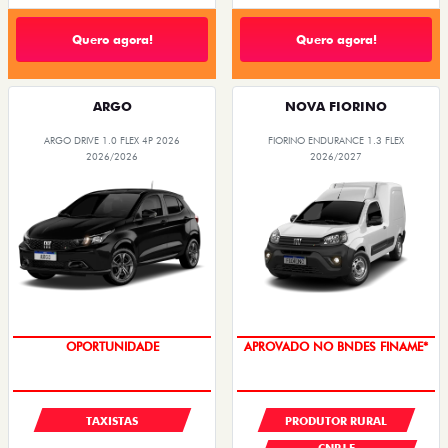
Quero agora!
Quero agora!
ARGO
NOVA FIORINO
ARGO DRIVE 1.0 FLEX 4P 2026
FIORINO ENDURANCE 1.3 FLEX
2026/2026
2026/2027
OPORTUNIDADE
APROVADO NO BNDES FINAME*
TAXISTAS
PRODUTOR RURAL
CNPJ E