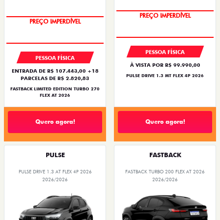
PREÇO IMPERDÍVEL
PREÇO IMPERDÍVEL
PESSOA FÍSICA
PESSOA FÍSICA
À VISTA POR R$ 99.990,00
ENTRADA DE R$ 107.443,00 +18
PULSE DRIVE 1.3 MT FLEX 4P 2026
PARCELAS DE R$ 2.820,83
FASTBACK LIMITED EDITION TURBO 270
FLEX AT 2026
Quero agora!
Quero agora!
PULSE
FASTBACK
PULSE DRIVE 1.3 AT FLEX 4P 2026
FASTBACK TURBO 200 FLEX AT 2026
2026/2026
2026/2026