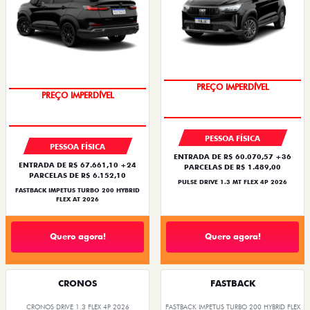
PREÇO IMPERDÍVEL
PREÇO IMPERDÍVEL
PESSOA FÍSICA
PESSOA FÍSICA
ENTRADA DE R$ 60.070,57 +36
ENTRADA DE R$ 67.661,10 +24
PARCELAS DE R$ 1.489,00
PARCELAS DE R$ 6.152,10
PULSE DRIVE 1.3 MT FLEX 4P 2026
FASTBACK IMPETUS TURBO 200 HYBRID
FLEX AT 2026
Quero agora!
Quero agora!
CRONOS
FASTBACK
CRONOS DRIVE 1.3 FLEX 4P 2026
FASTBACK IMPETUS TURBO 200 HYBRID FLEX