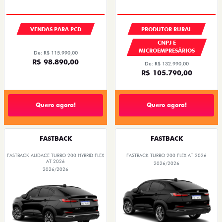
VENDAS PARA PCD
PRODUTOR RURAL
CNPJ E
MICROEMPRESÁRIOS
De: R$ 115.990,00
R$ 98.890,00
De: R$ 132.990,00
R$ 105.790,00
Quero agora!
Quero agora!
FASTBACK
FASTBACK
FASTBACK AUDACE TURBO 200 HYBRID FLEX
FASTBACK TURBO 200 FLEX AT 2026
AT 2026
2026/2026
2026/2026