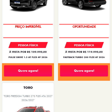
PREÇO IMPERDÍVEL
OPORTUNIDADE
PESSOA FÍSICA
PESSOA FÍSICA
À VISTA POR R$ 109.990,00
À VISTA POR R$ 119.990,00
PULSE DRIVE 1.3 AT FLEX 4P 2026
FASTBACK TURBO 200 FLEX AT 2026
Quero agora!
Quero agora!
TORO
TORO FREEDOM TURBO 270 FLEX AT6 2027
2026/2027