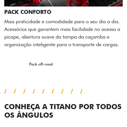
Prepare sua picape para qualquer desafio. O Pack
off-road combina engate de reboque para até 3,5
toneladas, alargadores de para-lamas e overbumper,
oferecendo mais capacidade de reboque, proteção
extra para a carroceria e um visual ainda mais
imponente para enfrentar qualquer terreno com
confiança.
Próximo
Previous
Next
Pack tecnologia
CONHEÇA A TITANO POR TODOS
OS ÂNGULOS