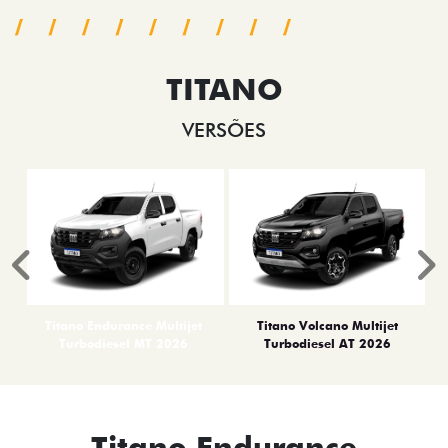
TITANO
VERSÕES
Anterior
P
Titano Endurance Multijet
Titano Volcano Multijet
Turbodiesel MT 2026
Turbodiesel AT 2026
Titano Endurance