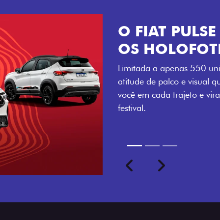
VISUAL COM 
Se liga no que compõe a ide
numerada, adesivo lateral 
a exclusividade, enquanto o
rodas de liga-leve aro 16”
com ainda mais estilo.
Previous
Next
seu ritmo