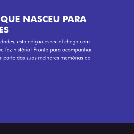
ENERGIA LOLLABR
ntidade exclusiva do festival: série
LollaBR e a soleira temática que reforçam
s detalhes escurecidos, o teto bicolor e as
 em preto brilhante completam o visual