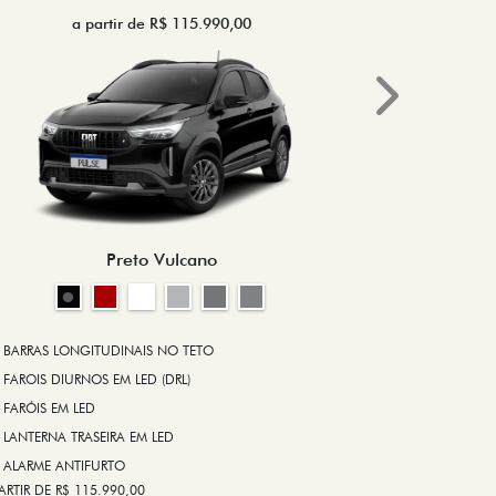
a partir de R$ 115.990,00
a 
Next
BRAKE-LIGHT
BARRAS LONG
RODA DE LIGA
Preto Vulcano
ALARME ANT
ASR (CONTRO
A PARTIR DE R$ 1
+ VER MAIS I
BARRAS LONGITUDINAIS NO TETO
FAROIS DIURNOS EM LED (DRL)
FARÓIS EM LED
FICHA TÉ
LANTERNA TRASEIRA EM LED
ALARME ANTIFURTO
ARTIR DE R$ 115.990,00