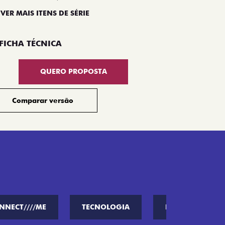
 VER MAIS ITENS DE SÉRIE
Compar
FICHA TÉCNICA
QUERO PROPOSTA
Comparar versão
NNECT////ME
TECNOLOGIA
PERFORMANCE