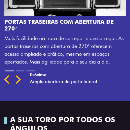
A
M
PORTAS TRASEIRAS COM ABERTURA DE
a
270°
a
Mais facilidade na hora de carregar e descarregar. As
t
portas traseiras com abertura de 270° oferecem
acesso ampliado e prático, mesmo em espaços
apertados. Mais agilidade para o seu dia a dia.
Previous
Next
A SUA TORO POR TODOS OS
ÂNGULOS