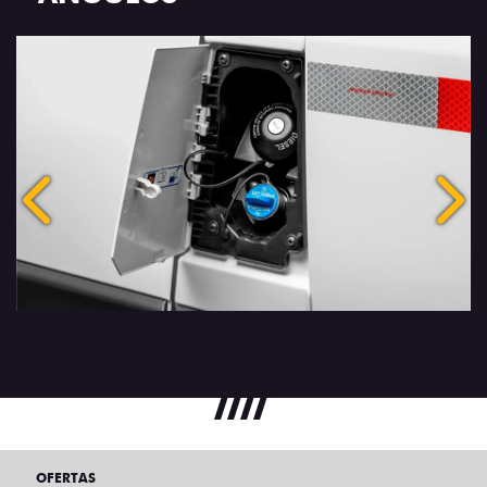
Anterior
Próx
OFERTAS