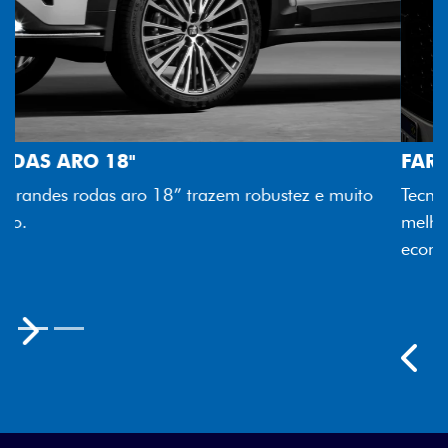
FAROL FULL LED
Tecnologia dos faróis totalmente em LED garante
melhor luminosidade, maior durabilidade e mais
economia para você.
Próximo
Previous
Next
Rodas aro 18"