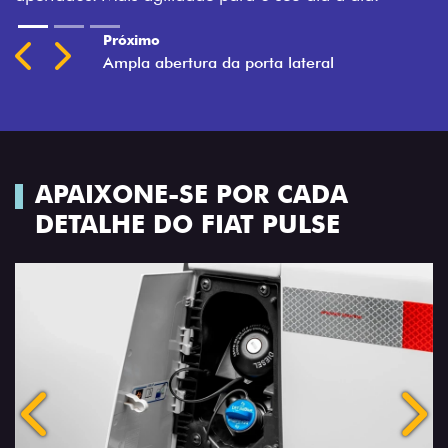
Previous
Next
APAIXONE-SE POR CADA
DETALHE DO FIAT PULSE
Anterior
Próx