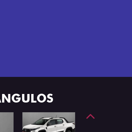
e 4 portas.
 ÂNGULOS
Anterior