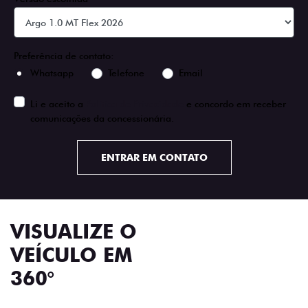
Preferência de contato:
Whatsapp
Telefone
Email
Li e aceito a
Política de Privacidade
e concordo em receber
comunicações da concessionária.
ENTRAR EM CONTATO
VISUALIZE O
VEÍCULO EM
360°