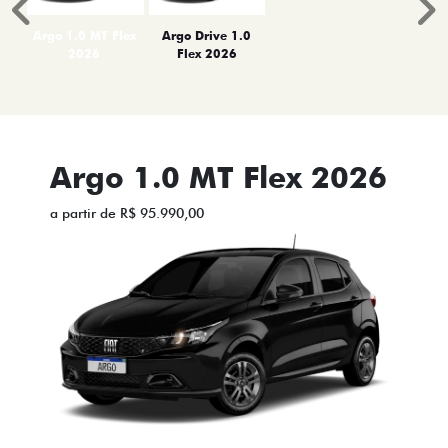
Anterior
P
Argo 1.0 MT Flex
Argo Drive 1.0
2026
Flex 2026
Argo 1.0 MT Flex 2026
a partir de R$ 95.990,00