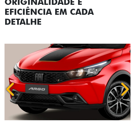
ORIGINALIDADE E
EFICIÊNCIA EM CADA
DETALHE
Anterior
Próx