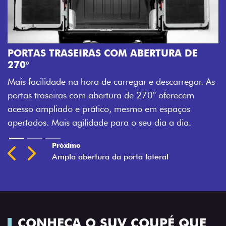
A
M
PORTAS TRASEIRAS COM ABERTURA DE
a
270°
a
Mais facilidade na hora de carregar e descarregar. As
t
portas traseiras com abertura de 270° oferecem
acesso ampliado e prático, mesmo em espaços
apertados. Mais agilidade para o seu dia a dia.
Previous
Next
CONHEÇA O SUV COUPÉ QUE