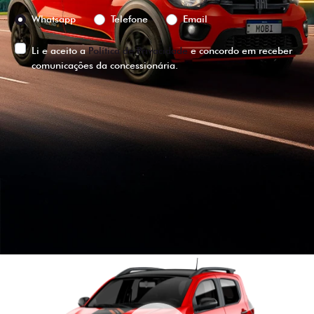
Preferência de contato:
Whatsapp
Telefone
Email
Li e aceito a
Política de Privacidade
e concordo em receber
comunicações da concessionária.
ENTRAR EM CONTATO
VISUALIZE O
VEÍCULO EM
360°