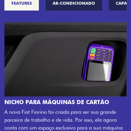
FEATURES
AR-CONDICIONADO
CAPAC
CHAVE CO
Agora, a chave
PARA MÁQUINAS DE CARTÃO
veículo també
t Fiorino foi criada para ser sua grande
fechadura. Sã
e trabalho e de vida. Por isso, ela agora
mais fluidez p
 um espaço exclusivo para a sua máquina