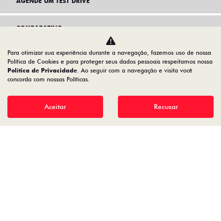
AGENDE UM TEST DRIVE
COMPARATIVO
Para otimizar sua experiência durante a navegação, fazemos uso de nossa
Política de Cookies e para proteger seus dados pessoais respeitamos nossa
Política de Privacidade
. Ao seguir com a navegação e visita você
concorda com nossas Políticas.
Aceitar
Recusar
Home
VDP: Fiat Fastback Hybrid
Desacelere. Seu bem maior é a vida.