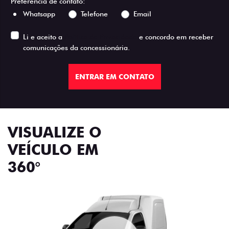
Preferência de contato:
Whatsapp
Telefone
Email
Li e aceito a
Política de Privacidade
e concordo em receber
comunicações da concessionária.
ENTRAR EM CONTATO
VISUALIZE O
VEÍCULO EM
360°