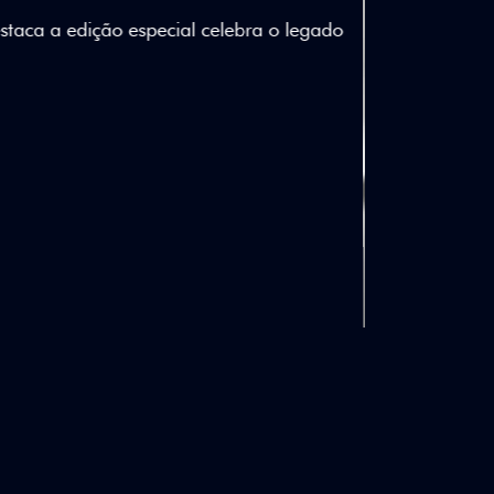
lizados e detalhes em Citrus Green criam
a.
ico