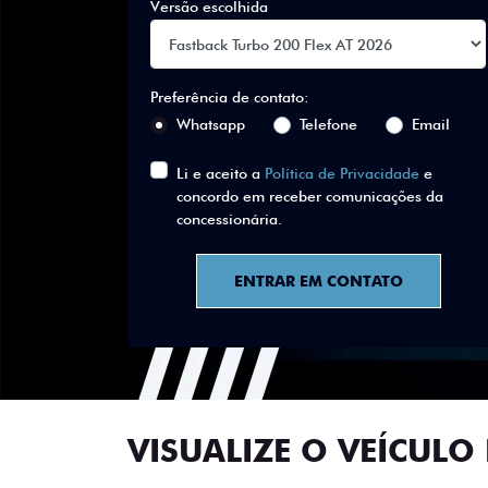
Versão escolhida
Preferência de contato:
Whatsapp
Telefone
Email
Li e aceito a
Política de Privacidade
e
concordo em receber comunicações da
concessionária.
ENTRAR EM CONTATO
VISUALIZE O VEÍCULO 