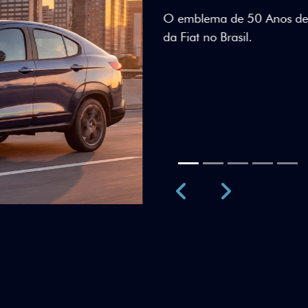
Teto bicolor, adesivos esti
uma identidade visual únic
Próximo
Previous
Next
Teto Panorâm