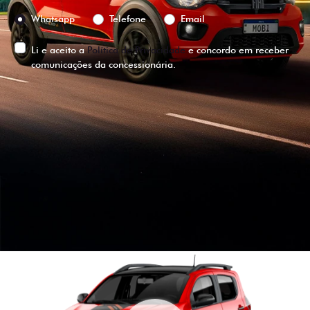
Preferência de contato:
Whatsapp
Telefone
Email
Li e aceito a
Política de Privacidade
e concordo em receber
comunicações da concessionária.
ENTRAR EM CONTATO
VISUALIZE O
VEÍCULO EM
360°