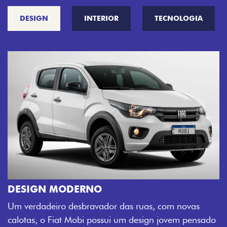
DESIGN
INTERIOR
TECNOLOGIA
CINCO OPÇÕES DE CORES
O Fiat Mobi tem sempre uma opção de cor q
sua cara. Escolha entre o Preto Vulcano, Ver
m novas
Montecarlo, Branco Banchisa, Prata Bari e Ci
ovem pensado
Silverstone.