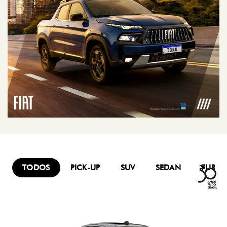
TODOS
PICK-UP
SUV
SEDAN
FURG