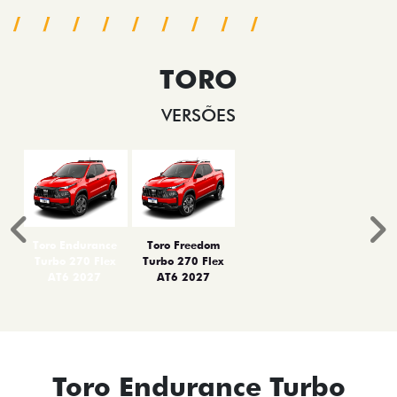
TORO
VERSÕES
Anterior
P
Toro Endurance
Toro Freedom
Turbo 270 Flex
Turbo 270 Flex
AT6 2027
AT6 2027
Toro Endurance Turbo