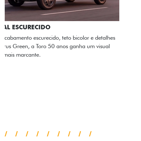
ADESIVOS ESTILIZADOS
Os adesivos aplicados no capô e nas laterais
reforçam a identidade única dessa edição para lá de
comemorativa.
Próximo
Previous
Next
Tecnologia de série
A SUA TORO POR TODOS OS
ÂNGULOS